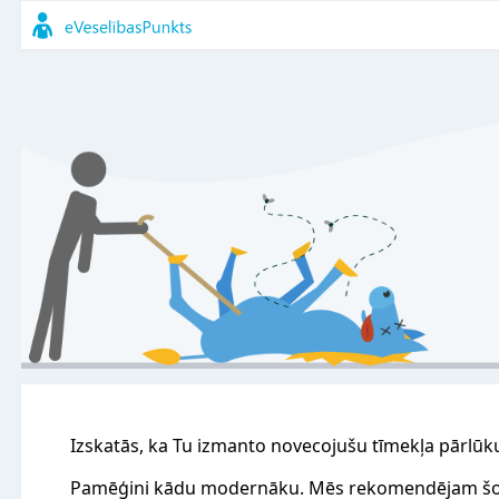
Izskatās, ka Tu izmanto novecojušu tīmekļa pārlūk
Pamēģini kādu modernāku. Mēs rekomendējam šo