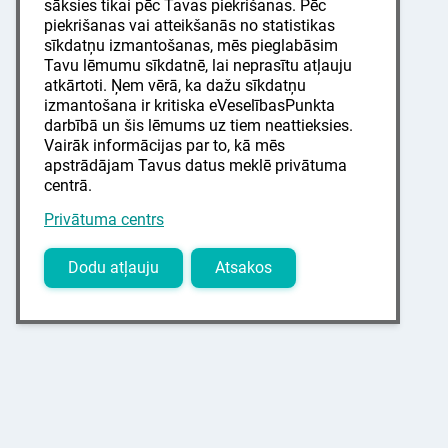
sāksies tikai pēc Tavas piekrišanas. Pēc
piekrišanas vai atteikšanās no statistikas
sīkdatņu izmantošanas, mēs pieglabāsim
Tavu lēmumu sīkdatnē, lai neprasītu atļauju
atkārtoti. Ņem vērā, ka dažu sīkdatņu
izmantošana ir kritiska eVeselībasPunkta
darbībā un šis lēmums uz tiem neattieksies.
Vairāk informācijas par to, kā mēs
apstrādājam Tavus datus meklē privātuma
centrā.
Privātuma centrs
Dodu atļauju
Atsakos