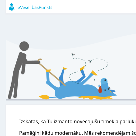
Izskatās, ka Tu izmanto novecojušu tīmekļa pārlūk
Pamēģini kādu modernāku. Mēs rekomendējam šo