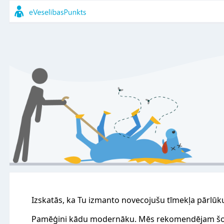
Izskatās, ka Tu izmanto novecojušu tīmekļa pārlūk
Pamēģini kādu modernāku. Mēs rekomendējam šo