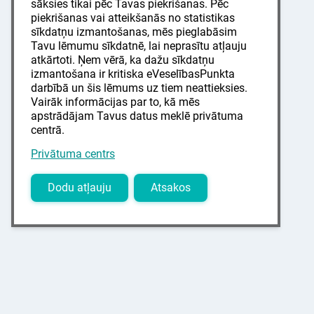
sāksies tikai pēc Tavas piekrišanas. Pēc
piekrišanas vai atteikšanās no statistikas
sīkdatņu izmantošanas, mēs pieglabāsim
Tavu lēmumu sīkdatnē, lai neprasītu atļauju
atkārtoti. Ņem vērā, ka dažu sīkdatņu
izmantošana ir kritiska eVeselībasPunkta
darbībā un šis lēmums uz tiem neattieksies.
Vairāk informācijas par to, kā mēs
apstrādājam Tavus datus meklē privātuma
centrā.
Privātuma centrs
Dodu atļauju
Atsakos