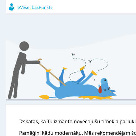
Izskatās, ka Tu izmanto novecojušu tīmekļa pārlūk
Pamēģini kādu modernāku. Mēs rekomendējam šo