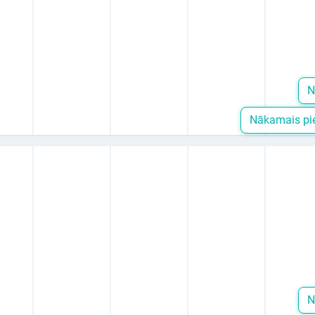
N
Nākamais pie
N