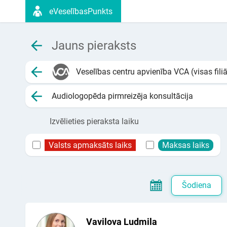
eVeselībasPunkts
Jauns pieraksts
Veselības centru apvienība VCA (visas filiā
Audiologopēda pirmreizēja konsultācija
Izvēlieties pieraksta laiku
Valsts apmaksāts laiks
Maksas laiks
Šodiena
Vavilova Ludmila