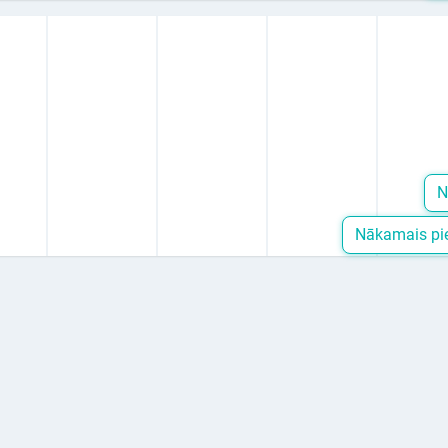
N
Nākamais pie