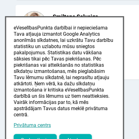
Smiltene Solveiga
audiologopēds
eVeselībasPunkta darbībai ir nepieciešama
LV
RU
Tava atļauja izmantot Google Analytics
anonīmās sīkdatnes, lai uzkrātu Tavu darbību
Jugla, VCA veselības klīnika
statistiku un uzlabotu mūsu sniegtos
pakalpojumus. Statistikas datu vākšana
Juglas iela 2, Rīga
sāksies tikai pēc Tavas piekrišanas. Pēc
Pieņem pacientus no 1,5 gadu vecuma.
piekrišanas vai atteikšanās no statistikas
sīkdatņu izmantošanas, mēs pieglabāsim
Tavu lēmumu sīkdatnē, lai neprasītu atļauju
atkārtoti. Ņem vērā, ka dažu sīkdatņu
izmantošana ir kritiska eVeselībasPunkta
darbībā un šis lēmums uz tiem neattieksies.
Vairāk informācijas par to, kā mēs
apstrādājam Tavus datus meklē privātuma
centrā.
Privātuma centrs