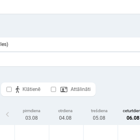
les)
Klātienē
Attālināti
pirmdiena
otrdiena
trešdiena
ceturtdie
03
.08
04
.08
05
.08
06
.08