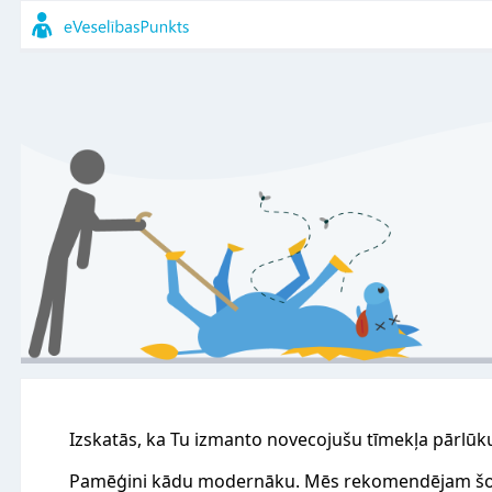
Izskatās, ka Tu izmanto novecojušu tīmekļa pārlūk
Pamēģini kādu modernāku. Mēs rekomendējam šo