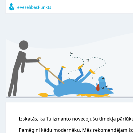
Izskatās, ka Tu izmanto novecojušu tīmekļa pārlūk
Pamēģini kādu modernāku. Mēs rekomendējam šo