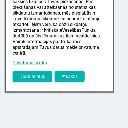
sāksies tikai pēc Tavas piekrišanas. Pēc
piekrišanas vai atteikšanās no statistikas
sīkdatņu izmantošanas, mēs pieglabāsim
Tavu lēmumu sīkdatnē, lai neprasītu atļauju
atkārtoti. Ņem vērā, ka dažu sīkdatņu
izmantošana ir kritiska eVeselībasPunkta
darbībā un šis lēmums uz tiem neattieksies.
Vairāk informācijas par to, kā mēs
apstrādājam Tavus datus meklē privātuma
centrā.
Privātuma centrs
Dodu atļauju
Atsakos