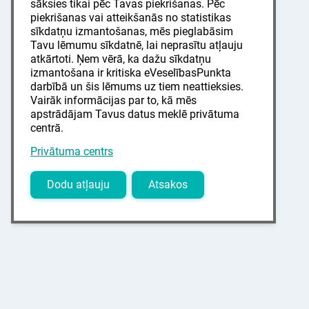
sāksies tikai pēc Tavas piekrišanas. Pēc
piekrišanas vai atteikšanās no statistikas
sīkdatņu izmantošanas, mēs pieglabāsim
Tavu lēmumu sīkdatnē, lai neprasītu atļauju
atkārtoti. Ņem vērā, ka dažu sīkdatņu
izmantošana ir kritiska eVeselībasPunkta
darbībā un šis lēmums uz tiem neattieksies.
Vairāk informācijas par to, kā mēs
apstrādājam Tavus datus meklē privātuma
centrā.
Privātuma centrs
Dodu atļauju
Atsakos