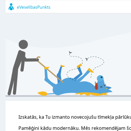
Izskatās, ka Tu izmanto novecojušu tīmekļa pārlūk
Pamēģini kādu modernāku. Mēs rekomendējam šo