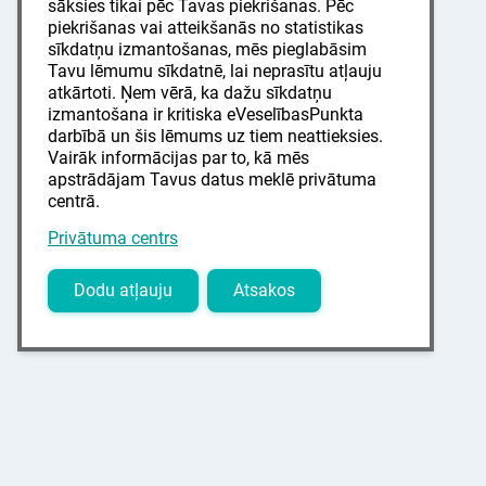
sāksies tikai pēc Tavas piekrišanas. Pēc
piekrišanas vai atteikšanās no statistikas
sīkdatņu izmantošanas, mēs pieglabāsim
Tavu lēmumu sīkdatnē, lai neprasītu atļauju
atkārtoti. Ņem vērā, ka dažu sīkdatņu
izmantošana ir kritiska eVeselībasPunkta
darbībā un šis lēmums uz tiem neattieksies.
Vairāk informācijas par to, kā mēs
apstrādājam Tavus datus meklē privātuma
centrā.
Privātuma centrs
Dodu atļauju
Atsakos