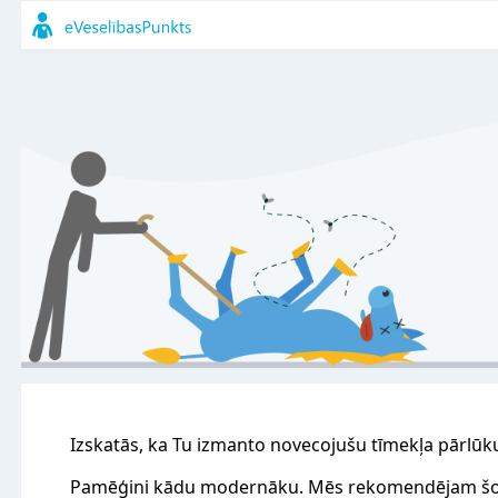
Izskatās, ka Tu izmanto novecojušu tīmekļa pārlūk
Pamēģini kādu modernāku. Mēs rekomendējam šo