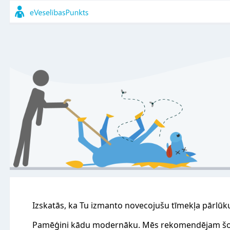
Izskatās, ka Tu izmanto novecojušu tīmekļa pārlūk
Pamēģini kādu modernāku. Mēs rekomendējam šo