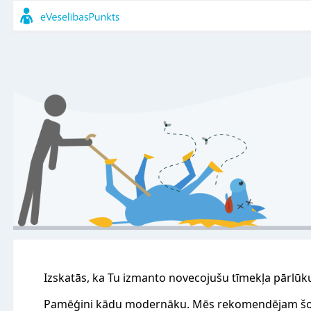
Izskatās, ka Tu izmanto novecojušu tīmekļa pārlūk
Pamēģini kādu modernāku. Mēs rekomendējam šo