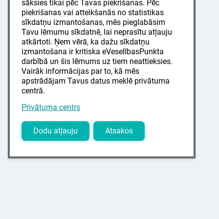
sāksies tikai pēc Tavas piekrišanas. Pēc
piekrišanas vai atteikšanās no statistikas
sīkdatņu izmantošanas, mēs pieglabāsim
Tavu lēmumu sīkdatnē, lai neprasītu atļauju
atkārtoti. Ņem vērā, ka dažu sīkdatņu
izmantošana ir kritiska eVeselībasPunkta
darbībā un šis lēmums uz tiem neattieksies.
Vairāk informācijas par to, kā mēs
apstrādājam Tavus datus meklē privātuma
centrā.
Privātuma centrs
Dodu atļauju
Atsakos