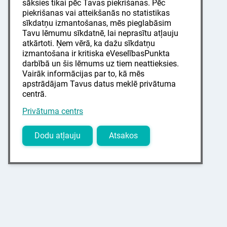
sāksies tikai pēc Tavas piekrišanas. Pēc
piekrišanas vai atteikšanās no statistikas
sīkdatņu izmantošanas, mēs pieglabāsim
Tavu lēmumu sīkdatnē, lai neprasītu atļauju
atkārtoti. Ņem vērā, ka dažu sīkdatņu
izmantošana ir kritiska eVeselībasPunkta
darbībā un šis lēmums uz tiem neattieksies.
Vairāk informācijas par to, kā mēs
apstrādājam Tavus datus meklē privātuma
centrā.
Privātuma centrs
Dodu atļauju
Atsakos