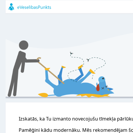
Izskatās, ka Tu izmanto novecojušu tīmekļa pārlūk
Pamēģini kādu modernāku. Mēs rekomendējam šo