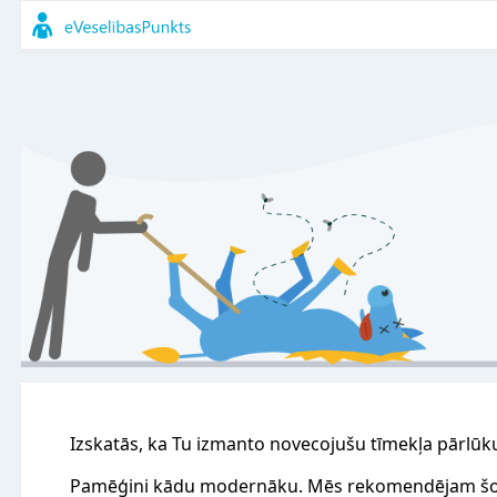
Izskatās, ka Tu izmanto novecojušu tīmekļa pārlūk
Pamēģini kādu modernāku. Mēs rekomendējam šo