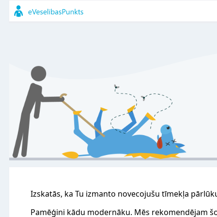
Izskatās, ka Tu izmanto novecojušu tīmekļa pārlūk
Pamēģini kādu modernāku. Mēs rekomendējam šo