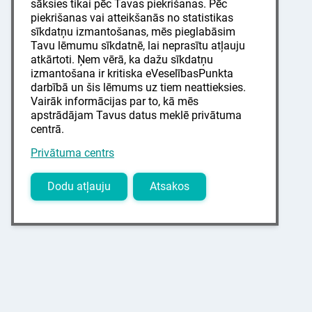
sāksies tikai pēc Tavas piekrišanas. Pēc
piekrišanas vai atteikšanās no statistikas
sīkdatņu izmantošanas, mēs pieglabāsim
Tavu lēmumu sīkdatnē, lai neprasītu atļauju
atkārtoti. Ņem vērā, ka dažu sīkdatņu
izmantošana ir kritiska eVeselībasPunkta
darbībā un šis lēmums uz tiem neattieksies.
Vairāk informācijas par to, kā mēs
apstrādājam Tavus datus meklē privātuma
centrā.
Privātuma centrs
Dodu atļauju
Atsakos