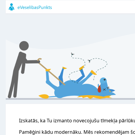
Izskatās, ka Tu izmanto novecojušu tīmekļa pārlūk
Pamēģini kādu modernāku. Mēs rekomendējam šo