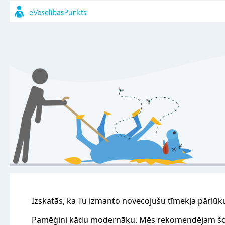
Izskatās, ka Tu izmanto novecojušu tīmekļa pārlūk
Pamēģini kādu modernāku. Mēs rekomendējam šo