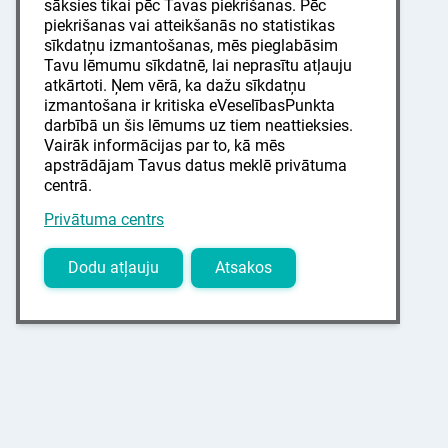
sāksies tikai pēc Tavas piekrišanas. Pēc
piekrišanas vai atteikšanās no statistikas
sīkdatņu izmantošanas, mēs pieglabāsim
Tavu lēmumu sīkdatnē, lai neprasītu atļauju
atkārtoti. Ņem vērā, ka dažu sīkdatņu
izmantošana ir kritiska eVeselībasPunkta
darbībā un šis lēmums uz tiem neattieksies.
Vairāk informācijas par to, kā mēs
apstrādājam Tavus datus meklē privātuma
centrā.
Privātuma centrs
Dodu atļauju
Atsakos