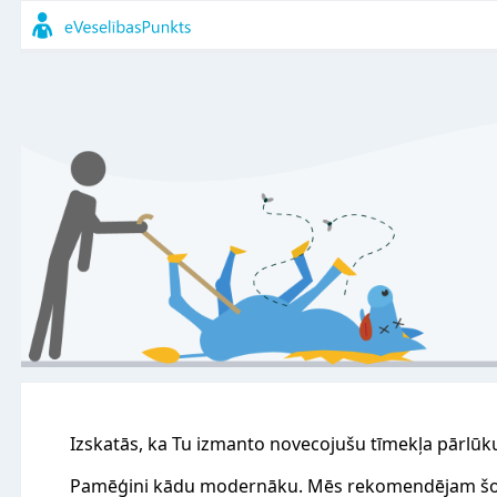
Izskatās, ka Tu izmanto novecojušu tīmekļa pārlūk
Pamēģini kādu modernāku. Mēs rekomendējam šo