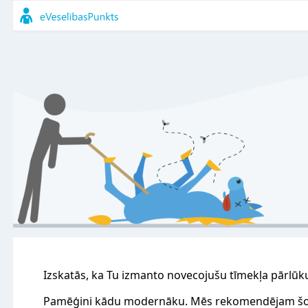
Izskatās, ka Tu izmanto novecojušu tīmekļa pārlūk
Pamēģini kādu modernāku. Mēs rekomendējam šo