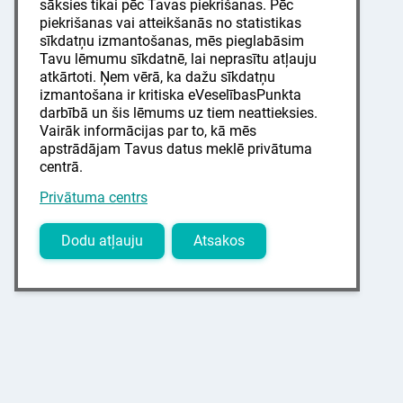
sāksies tikai pēc Tavas piekrišanas. Pēc
piekrišanas vai atteikšanās no statistikas
sīkdatņu izmantošanas, mēs pieglabāsim
Tavu lēmumu sīkdatnē, lai neprasītu atļauju
atkārtoti. Ņem vērā, ka dažu sīkdatņu
izmantošana ir kritiska eVeselībasPunkta
darbībā un šis lēmums uz tiem neattieksies.
Vairāk informācijas par to, kā mēs
apstrādājam Tavus datus meklē privātuma
centrā.
Privātuma centrs
Dodu atļauju
Atsakos