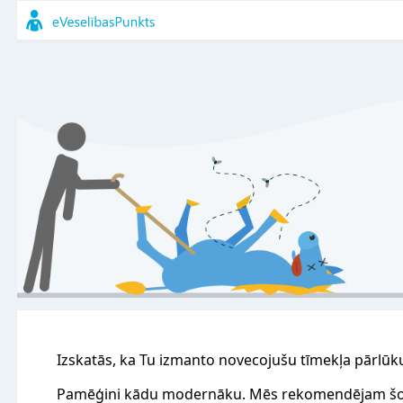
Izskatās, ka Tu izmanto novecojušu tīmekļa pārlūk
Pamēģini kādu modernāku. Mēs rekomendējam šo