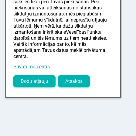
sāksies tikai pēc Tavas piekrišanas. Pēc
piekrišanas vai atteikšanās no statistikas
sīkdatņu izmantošanas, mēs pieglabāsim
Tavu lēmumu sīkdatnē, lai neprasītu atļauju
atkārtoti. Ņem vērā, ka dažu sīkdatņu
izmantošana ir kritiska eVeselībasPunkta
darbībā un šis lēmums uz tiem neattieksies.
Vairāk informācijas par to, kā mēs
apstrādājam Tavus datus meklē privātuma
centrā.
Privātuma centrs
Dodu atļauju
Atsakos