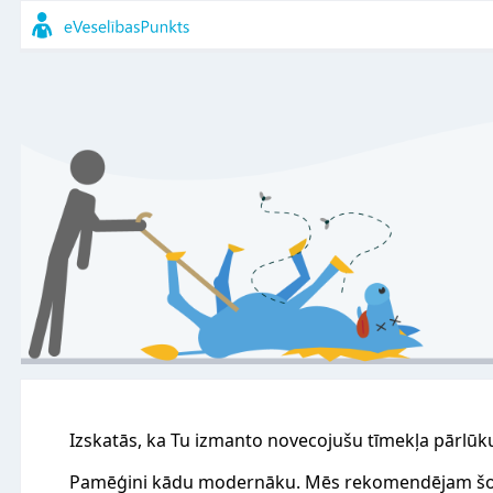
Izskatās, ka Tu izmanto novecojušu tīmekļa pārlūk
Pamēģini kādu modernāku. Mēs rekomendējam šo