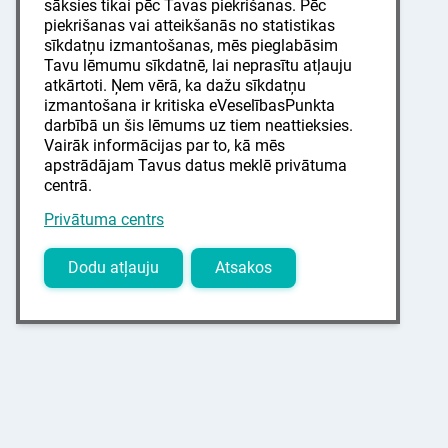
sāksies tikai pēc Tavas piekrišanas. Pēc
piekrišanas vai atteikšanās no statistikas
sīkdatņu izmantošanas, mēs pieglabāsim
Tavu lēmumu sīkdatnē, lai neprasītu atļauju
atkārtoti. Ņem vērā, ka dažu sīkdatņu
izmantošana ir kritiska eVeselībasPunkta
darbībā un šis lēmums uz tiem neattieksies.
Vairāk informācijas par to, kā mēs
apstrādājam Tavus datus meklē privātuma
centrā.
Privātuma centrs
Dodu atļauju
Atsakos