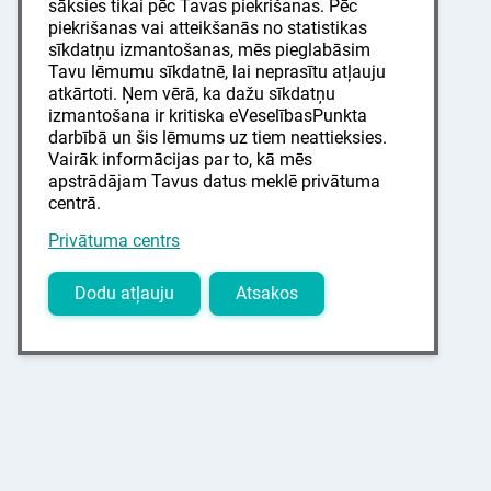
sāksies tikai pēc Tavas piekrišanas. Pēc
piekrišanas vai atteikšanās no statistikas
sīkdatņu izmantošanas, mēs pieglabāsim
Tavu lēmumu sīkdatnē, lai neprasītu atļauju
atkārtoti. Ņem vērā, ka dažu sīkdatņu
izmantošana ir kritiska eVeselībasPunkta
darbībā un šis lēmums uz tiem neattieksies.
Vairāk informācijas par to, kā mēs
apstrādājam Tavus datus meklē privātuma
centrā.
Privātuma centrs
Dodu atļauju
Atsakos