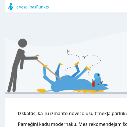
Izskatās, ka Tu izmanto novecojušu tīmekļa pārlūk
Pamēģini kādu modernāku. Mēs rekomendējam šo