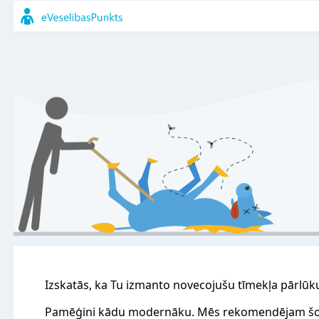
Izskatās, ka Tu izmanto novecojušu tīmekļa pārlūk
Pamēģini kādu modernāku. Mēs rekomendējam šo