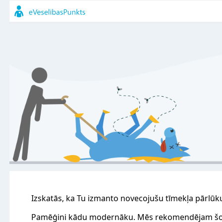
Izskatās, ka Tu izmanto novecojušu tīmekļa pārlūk
Pamēģini kādu modernāku. Mēs rekomendējam šo