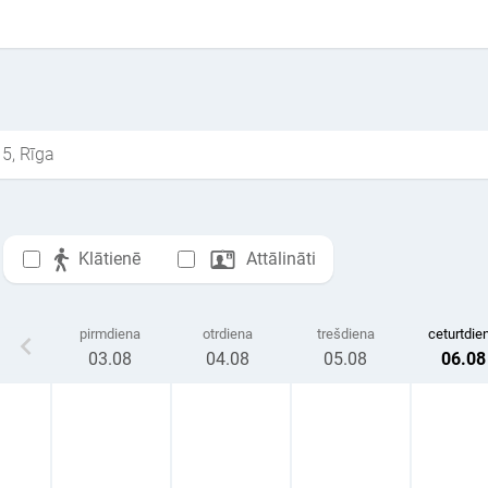
 5, Rīga
Klātienē
Attālināti
pirmdiena
otrdiena
trešdiena
ceturtdie
03
.08
04
.08
05
.08
06
.08