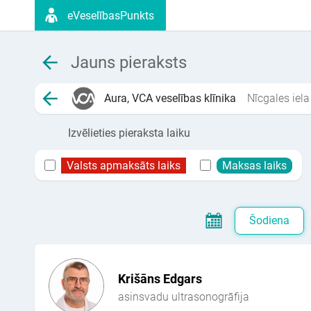
eVeselībasPunkts
Jauns pieraksts
Aura, VCA veselības klīnika
Nīcgales iela
Izvēlieties pieraksta laiku
Valsts apmaksāts laiks
Maksas laiks
Šodiena
Krišāns Edgars
asinsvadu ultrasonogrāfija