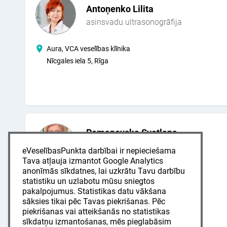
Antoņenko Lilita
asinsvadu ultrasonogrāfija
Aura, VCA veselības klīnika
Nīcgales iela 5, Rīga
Romanovska Svetlana
asinsvadu ultrasonogrāfija
eVeselībasPunkta darbībai ir nepieciešama
LV
EN
RU
Tava atļauja izmantot Google Analytics
anonīmās sīkdatnes, lai uzkrātu Tavu darbību
Aura, VCA veselības klīnika
statistiku un uzlabotu mūsu sniegtos
pakalpojumus. Statistikas datu vākšana
Nīcgales iela 5, Rīga
sāksies tikai pēc Tavas piekrišanas. Pēc
Pieņem pacientus no 7 gadu vecuma.
piekrišanas vai atteikšanās no statistikas
sīkdatņu izmantošanas, mēs pieglabāsim