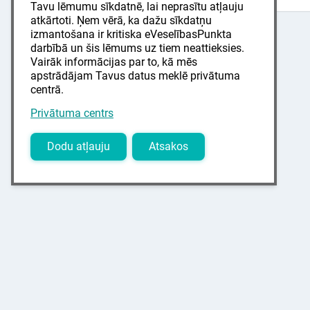
Tavu lēmumu sīkdatnē, lai neprasītu atļauju
atkārtoti. Ņem vērā, ka dažu sīkdatņu
izmantošana ir kritiska eVeselībasPunkta
darbībā un šis lēmums uz tiem neattieksies.
Vairāk informācijas par to, kā mēs
apstrādājam Tavus datus meklē privātuma
centrā.
Privātuma centrs
Dodu atļauju
Atsakos