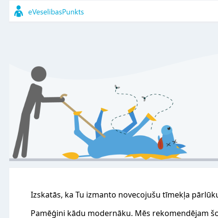
Izskatās, ka Tu izmanto novecojušu tīmekļa pārlūk
Pamēģini kādu modernāku. Mēs rekomendējam šo