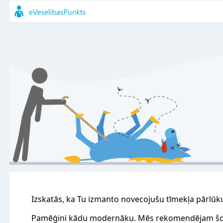
Izskatās, ka Tu izmanto novecojušu tīmekļa pārlūk
Pamēģini kādu modernāku. Mēs rekomendējam šo