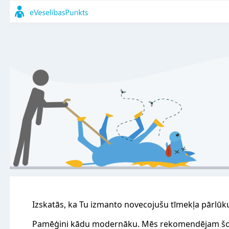
Izskatās, ka Tu izmanto novecojušu tīmekļa pārlūk
Pamēģini kādu modernāku. Mēs rekomendējam šo