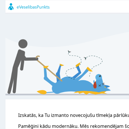
Izskatās, ka Tu izmanto novecojušu tīmekļa pārlūk
Pamēģini kādu modernāku. Mēs rekomendējam šo