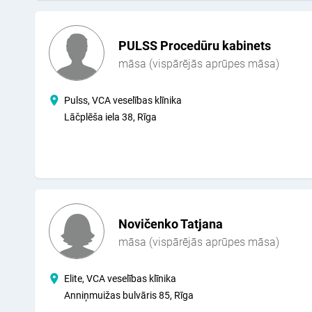
izsniegta ģ.ā. izziņu par veselības stāvokli.
PULSS Procedūru kabinets
māsa (vispārējās aprūpes māsa)
Pulss, VCA veselības klīnika
Lāčplēša iela 38, Rīga
Novičenko Tatjana
māsa (vispārējās aprūpes māsa)
Elite, VCA veselības klīnika
Anniņmuižas bulvāris 85, Rīga