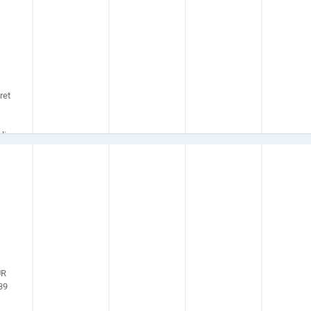
ret
s
li.
UR
39