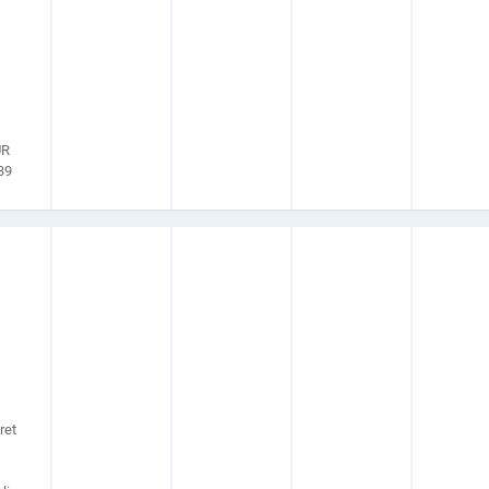
UR
39
ret
s