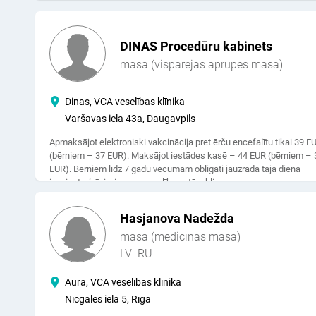
obligāti jāuzrāda tajā dienā izsniegta ģ.ā. izziņu par veselības stāvok
DINAS Procedūru kabinets
māsa (vispārējās aprūpes māsa)
Dinas, VCA veselības klīnika
Varšavas iela 43a, Daugavpils
Apmaksājot elektroniski vakcinācija pret ērču encefalītu tikai 39 E
(bērniem – 37 EUR). Maksājot iestādes kasē – 44 EUR (bērniem – 
EUR). Bērniem līdz 7 gadu vecumam obligāti jāuzrāda tajā dienā
izsniegta ģ.ā. izziņu par veselības stāvokli.
Hasjanova Nadežda
māsa (medicīnas māsa)
LV
RU
Aura, VCA veselības klīnika
Nīcgales iela 5, Rīga