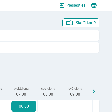
Pieslēgties
Skatīt kartē
na
piektdiena
sestdiena
svētdiena
07
.08
08
.08
09
.08
08:00