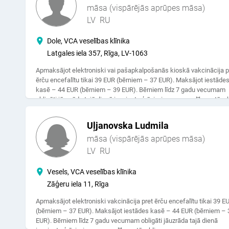
māsa (vispārējās aprūpes māsa)
LV
RU
Dole, VCA veselības klīnika
Latgales iela 357, Rīga, LV-1063
Apmaksājot elektroniski vai pašapkalpošanās kioskā vakcinācija p
ērču encefalītu tikai 39 EUR (bērniem – 37 EUR). Maksājot iestāde
kasē – 44 EUR (bērniem – 39 EUR). Bērniem līdz 7 gadu vecumam
obligāti jāuzrāda tajā dienā izsniegta ģ.ā. izziņu par veselības stāvok
Uļjanovska Ludmila
māsa (vispārējās aprūpes māsa)
LV
RU
Vesels, VCA veselības klīnika
Zāģeru iela 11, Rīga
Apmaksājot elektroniski vakcinācija pret ērču encefalītu tikai 39 E
(bērniem – 37 EUR). Maksājot iestādes kasē – 44 EUR (bērniem – 
EUR). Bērniem līdz 7 gadu vecumam obligāti jāuzrāda tajā dienā