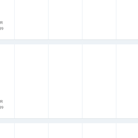
UR
39
UR
39