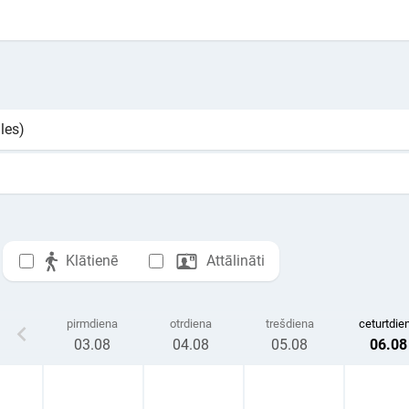
les)
Klātienē
Attālināti
pirmdiena
otrdiena
trešdiena
ceturtdie
03
.08
04
.08
05
.08
06
.08