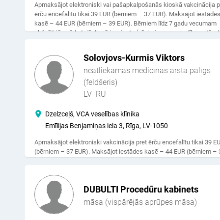
Apmaksājot elektroniski vai pašapkalpošanās kioskā vakcinācija p
ērču encefalītu tikai 39 EUR (bērniem – 37 EUR). Maksājot iestāde
kasē – 44 EUR (bērniem – 39 EUR). Bērniem līdz 7 gadu vecumam
obligāti jāuzrāda tajā dienā izsniegta ģ.ā. izziņu par veselības stāvok
Solovjovs-Kurmis Viktors
neatliekamās medicīnas ārsta palīgs
(feldšeris)
LV
RU
Dzelzceļš, VCA veselības klīnika
Emīlijas Benjamiņas iela 3, Rīga, LV-1050
Apmaksājot elektroniski vakcinācija pret ērču encefalītu tikai 39 E
(bērniem – 37 EUR). Maksājot iestādes kasē – 44 EUR (bērniem – 
EUR). Bērniem līdz 7 gadu vecumam obligāti jāuzrāda tajā dienā
izsniegta ģ.ā. izziņu par veselības stāvokli.
DUBULTI Procedūru kabinets
māsa (vispārējās aprūpes māsa)