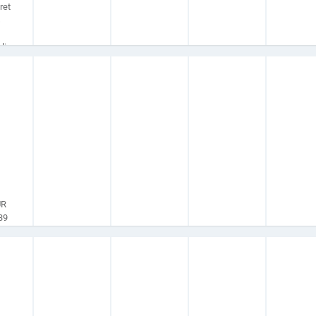
ret
s
li.
UR
39