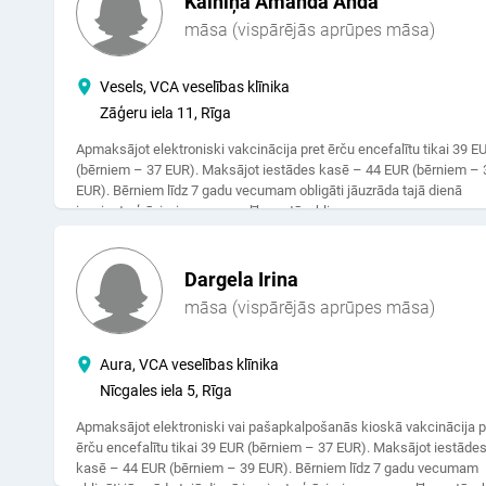
Kalniņa Amanda Anda
māsa (vispārējās aprūpes māsa)
Vesels, VCA veselības klīnika
Zāģeru iela 11, Rīga
Apmaksājot elektroniski vakcinācija pret ērču encefalītu tikai 39 E
(bērniem – 37 EUR). Maksājot iestādes kasē – 44 EUR (bērniem – 
EUR). Bērniem līdz 7 gadu vecumam obligāti jāuzrāda tajā dienā
izsniegta ģ.ā. izziņu par veselības stāvokli.
Dargela Irina
māsa (vispārējās aprūpes māsa)
Aura, VCA veselības klīnika
Nīcgales iela 5, Rīga
Apmaksājot elektroniski vai pašapkalpošanās kioskā vakcinācija p
ērču encefalītu tikai 39 EUR (bērniem – 37 EUR). Maksājot iestāde
kasē – 44 EUR (bērniem – 39 EUR). Bērniem līdz 7 gadu vecumam