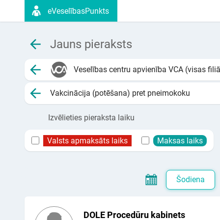
eVeselībasPunkts
Jauns pieraksts
Veselības centru apvienība VCA (visas filiā
Vakcinācija (potēšana) pret pneimokoku
Izvēlieties pieraksta laiku
Valsts apmaksāts laiks
Maksas laiks
Šodiena
DOLE Procedūru kabinets