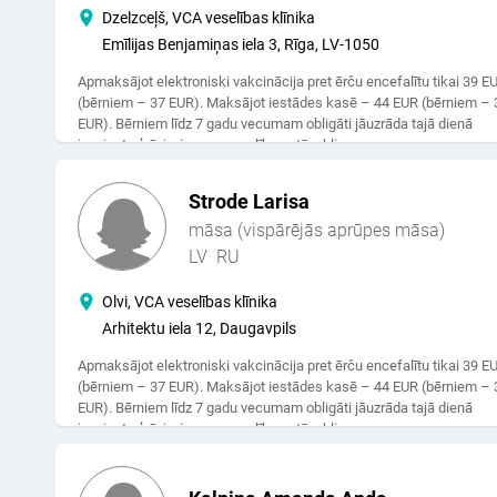
Dzelzceļš, VCA veselības klīnika
Emīlijas Benjamiņas iela 3, Rīga, LV-1050
Apmaksājot elektroniski vakcinācija pret ērču encefalītu tikai 39 E
(bērniem – 37 EUR). Maksājot iestādes kasē – 44 EUR (bērniem – 
EUR). Bērniem līdz 7 gadu vecumam obligāti jāuzrāda tajā dienā
izsniegta ģ.ā. izziņu par veselības stāvokli.
Strode Larisa
māsa (vispārējās aprūpes māsa)
LV
RU
Olvi, VCA veselības klīnika
Arhitektu iela 12, Daugavpils
Apmaksājot elektroniski vakcinācija pret ērču encefalītu tikai 39 E
(bērniem – 37 EUR). Maksājot iestādes kasē – 44 EUR (bērniem – 
EUR). Bērniem līdz 7 gadu vecumam obligāti jāuzrāda tajā dienā
izsniegta ģ.ā. izziņu par veselības stāvokli.