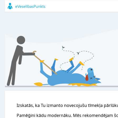
Izskatās, ka Tu izmanto novecojušu tīmekļa pārlūk
Pamēģini kādu modernāku. Mēs rekomendējam šo