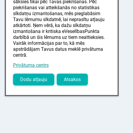
sāksies tikai pēc Tavas piekrišanas. Pēc
piekrišanas vai atteikšanās no statistikas
sīkdatņu izmantošanas, mēs pieglabāsim
Tavu lēmumu sīkdatnē, lai neprasītu atļauju
atkārtoti. Ņem vērā, ka dažu sīkdatņu
izmantošana ir kritiska eVeselībasPunkta
darbībā un šis lēmums uz tiem neattieksies.
Vairāk informācijas par to, kā mēs
apstrādājam Tavus datus meklē privātuma
centrā.
Privātuma centrs
Dodu atļauju
Atsakos