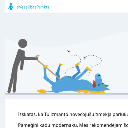
Izskatās, ka Tu izmanto novecojušu tīmekļa pārlūk
Pamēģini kādu modernāku. Mēs rekomendējam šo