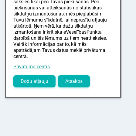
sāksies tikai pēc Tavas piekrišanas. Pēc
piekrišanas vai atteikšanās no statistikas
sīkdatņu izmantošanas, mēs pieglabāsim
Tavu lēmumu sīkdatnē, lai neprasītu atļauju
atkārtoti. Ņem vērā, ka dažu sīkdatņu
izmantošana ir kritiska eVeselībasPunkta
darbībā un šis lēmums uz tiem neattieksies.
Vairāk informācijas par to, kā mēs
apstrādājam Tavus datus meklē privātuma
centrā.
Privātuma centrs
Dodu atļauju
Atsakos