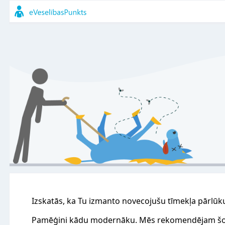
Izskatās, ka Tu izmanto novecojušu tīmekļa pārlūk
Pamēģini kādu modernāku. Mēs rekomendējam šo