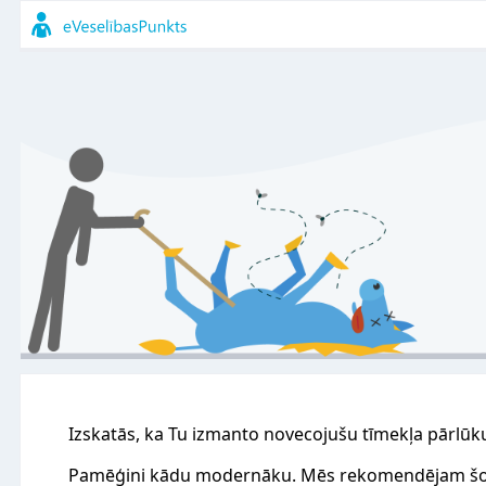
Izskatās, ka Tu izmanto novecojušu tīmekļa pārlūk
Pamēģini kādu modernāku. Mēs rekomendējam šo