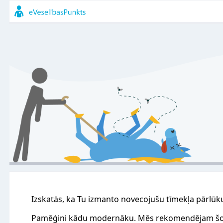
Izskatās, ka Tu izmanto novecojušu tīmekļa pārlūk
Pamēģini kādu modernāku. Mēs rekomendējam šo