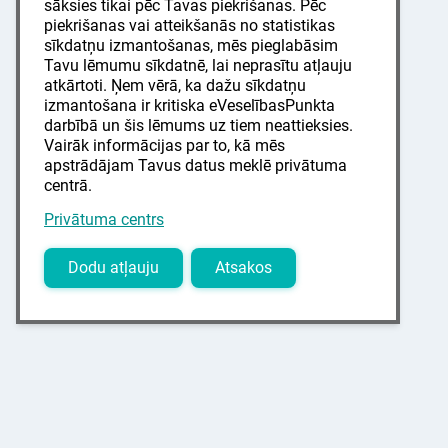
sāksies tikai pēc Tavas piekrišanas. Pēc
piekrišanas vai atteikšanās no statistikas
sīkdatņu izmantošanas, mēs pieglabāsim
Tavu lēmumu sīkdatnē, lai neprasītu atļauju
atkārtoti. Ņem vērā, ka dažu sīkdatņu
izmantošana ir kritiska eVeselībasPunkta
darbībā un šis lēmums uz tiem neattieksies.
Vairāk informācijas par to, kā mēs
apstrādājam Tavus datus meklē privātuma
centrā.
Privātuma centrs
Dodu atļauju
Atsakos